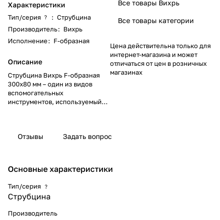
Все товары Вихрь
Характеристики
Тип/серия
:
Струбцина
?
Все товары категории
Производитель
:
Вихрь
Исполнение
:
F-образная
Цена действительна только для
интернет-магазина и может
Описание
отличаться от цен в розничных
магазинах
Струбцина Вихрь F-образная
300х80 мм – один из видов
вспомогательных
инструментов, используемый
для фиксации каких-либо
деталей в момент обработки
или для плотного прижатия их
Отзывы
Задать вопрос
друг к другу при сверлении,
склеивании и т.п.
Основные характеристики
Тип/серия
?
Струбцина
Производитель