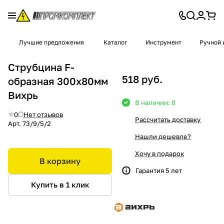
Лучшие предложения
Каталог
Инструмент
Ручной 
Струбцина F-
518 руб.
образная 300х80мм
Вихрь
В наличии: 8
0
Нет отзывов
Рассчитать доставку
Арт.
73/9/5/2
Нашли дешевле?
Хочу в подарок
В корзину
Гарантия 5 лет
Купить в 1 клик