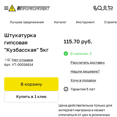
Лучшие предложения
Каталог
Инструмент
Строите
Штукатурка
115.70 руб.
гипсовая
"Кузбасская" 5кг
В наличии: 3
0
Нет отзывов
Рассчитать доставку
Арт.
УТ-00016614
Нашли дешевле?
Хочу в подарок
В корзину
Гарантия 5 лет
Купить в 1 клик
Цена действительна только для
интернет-магазина и может
отличаться от цен в розничных