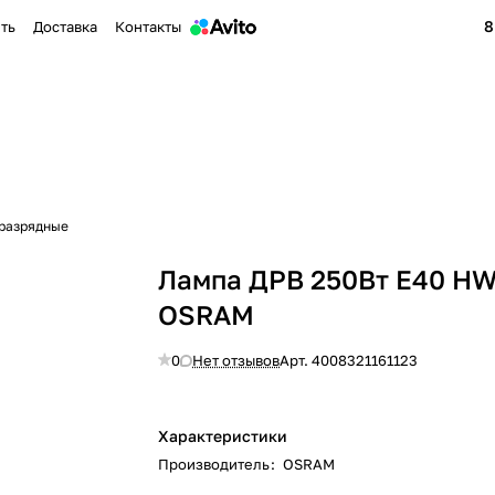
8
ить
Доставка
Контакты
разрядные
Лампа ДРВ 250Вт E40 H
ОSRАМ
0
Нет отзывов
Арт.
4008321161123
Характеристики
Производитель
:
OSRAM