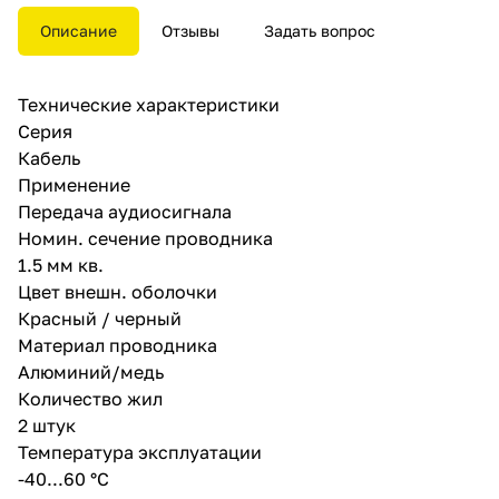
звука домашней или
автомобильной
Описание
Отзывы
Задать вопрос
аудиоаппаратуры.
Конструктивно кабель состоит
из двух многожильных
Технические характеристики
проводников, расположенных
параллельно друг другу.
Серия
Проводники находятся в
Кабель
изоляции из ПВХ красного и
Применение
черного цвета, которая
защищает от внешних помех и
Передача аудиосигнала
механических повреждений.
Номин. сечение проводника
Изделие обладает
1.5 мм кв.
разделительным основанием,
что позволяет разъединять
Цвет внешн. оболочки
проводники без повреждения
Красный / черный
изоляции и оголения жил.
Материал проводника
Алюминий/медь
Количество жил
2 штук
Температура эксплуатации
-40...60 °C