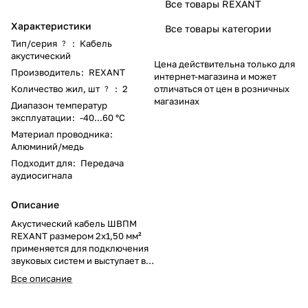
Все товары REXANT
Характеристики
Все товары категории
Тип/серия
:
Кабель
?
акустический
Цена действительна только для
Производитель
:
REXANT
интернет-магазина и может
Количество жил, шт
:
2
отличаться от цен в розничных
?
магазинах
Диапазон температур
эксплуатации
:
-40...60 °C
Материал проводника
:
Алюминий/медь
Подходит для
:
Передача
аудиосигнала
Описание
Акустический кабель ШВПМ
REXANT размером 2х1,50 мм²
применяется для подключения
звуковых систем и выступает в
качестве важного элемента для
Все описание
передачи аудиосигнала.
Является залогом отличного