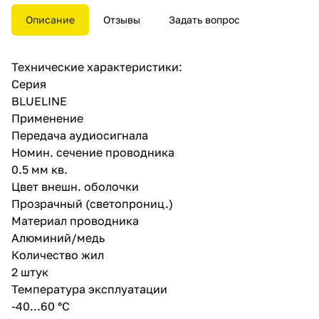
изготавливаемых материалов.
Кабель состоит из двух
Описание
Отзывы
Задать вопрос
многожильных проводников,
плакированных медью не менее
50% и расположенных
Технические характеристики:
параллельно друг другу.
Проводники защищены
Серия
изоляцией из прозрачного
BLUELINE
ПВХ, на которую нанесена
Применение
синяя полоса.
Основание кабелей –
Передача аудиосигнала
разделительное, благодаря
Номин. сечение проводника
чему при разделении
0.5 мм кв.
проводников не требуется
снимать изоляцию и оголять
Цвет внешн. оболочки
жилы.
Прозрачный (светопрониц.)
Площадь сечения жил – 0,50
Материал проводника
мм².
Алюминий/медь
Количество жил
2 штук
Температура эксплуатации
-40...60 °C