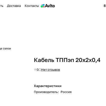
8
ить
Доставка
Контакты
да связи
Кабель ТППэп 20х2х0,4
0
Нет отзывов
Характеристики
Производитель
:
Россия