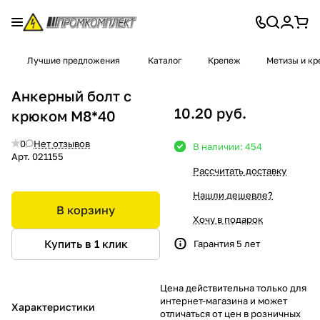
Лучшие предложения
Каталог
Крепеж
Метизы и к
Анкерный болт с
10.20 руб.
крюком М8*40
0
Нет отзывов
В наличии: 454
Арт.
021155
Рассчитать доставку
Нашли дешевле?
В корзину
Хочу в подарок
Купить в 1 клик
Гарантия 5 лет
Цена действительна только для
интернет-магазина и может
Характеристики
отличаться от цен в розничных