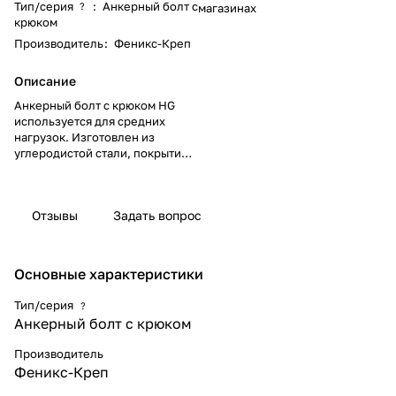
Тип/серия
:
Анкерный болт с
?
магазинах
крюком
Производитель
:
Феникс-Креп
Описание
Анкерный болт с крюком HG
используется для средних
нагрузок. Изготовлен из
углеродистой стали, покрытие –
желтый цинк. Предназначен
для крепления тяжеловесных
конструкций и оборудования к
Отзывы
Задать вопрос
основаниям из полнотелого
кирпича, бетона, природного
камня. Применяется для
установки строительных лесов,
Основные характеристики
монтажа подвесных систем,
оборудования, такелажных
Тип/серия
?
систем, растяжек.
Анкерный болт с крюком
Устанавливается в
предварительно
Производитель
просверленное отверстие.
Феникс-Креп
После демонтажа возможно
повторное использование.