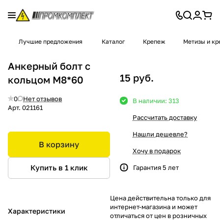
Лучшие предложения
Каталог
Крепеж
Метизы и к
Анкерный болт с
15 руб.
кольцом М8*60
0
Нет отзывов
В наличии: 313
Арт.
021161
Рассчитать доставку
Нашли дешевле?
В корзину
Хочу в подарок
Купить в 1 клик
Гарантия 5 лет
Цена действительна только для
интернет-магазина и может
Характеристики
отличаться от цен в розничных