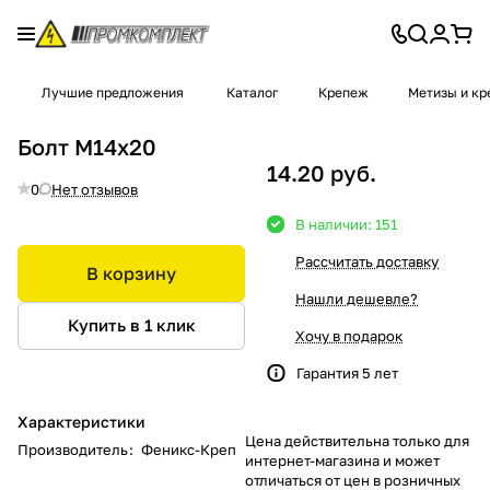
Лучшие предложения
Каталог
Крепеж
Метизы и к
Болт М14x20
14.20 руб.
0
Нет отзывов
В наличии: 151
Рассчитать доставку
В корзину
Нашли дешевле?
Купить в 1 клик
Хочу в подарок
Гарантия 5 лет
Характеристики
Цена действительна только для
Производитель
:
Феникс-Креп
интернет-магазина и может
отличаться от цен в розничных