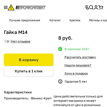
Лучшие предложения
Каталог
Крепеж
Метизы и к
Гайка М14
8 руб.
0
Нет отзывов
В наличии: 2147
Рассчитать доставку
В корзину
Нашли дешевле?
Купить в 1 клик
Хочу в подарок
Гарантия 5 лет
Характеристики
Цена действительна только для
Производитель
:
Феникс-Креп
интернет-магазина и может
отличаться от цен в розничных