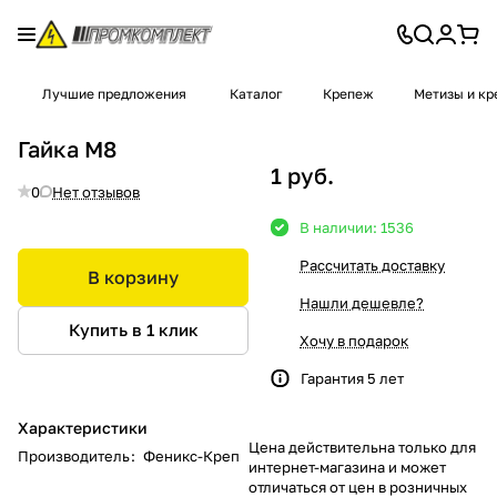
Лучшие предложения
Каталог
Крепеж
Метизы и к
Гайка М8
1 руб.
0
Нет отзывов
В наличии: 1536
Рассчитать доставку
В корзину
Нашли дешевле?
Купить в 1 клик
Хочу в подарок
Гарантия 5 лет
Характеристики
Цена действительна только для
Производитель
:
Феникс-Креп
интернет-магазина и может
отличаться от цен в розничных