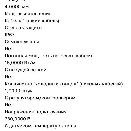
кабеля к полу; защитная
4,0000 мм
гофротрубка для термодатчика
с заглушкой.
Модель исполнения
Кабель (тонкий кабель)
Степень защиты
IP67
Самоклеющ-ся
Нет
Погонная мощность нагреват. кабеля
15,0000 Вт/м
С несущей сеткой
Нет
Количество "холодных концов" (силовых кабелей)
1,0000 штук
С регулятором/контроллером
Нет
Напряжение подключения
230,0000 В
С датчиком температуры пола