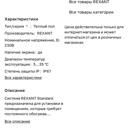
Все товары REXANT
Все товары категории
Характеристики
Тип/серия
:
Теплый пол
?
Цена действительна только для
интернет-магазина и может
Производитель
:
REXANT
отличаться от цен в розничных
Номинальное напряжение, В
:
магазинах
230В
Наличие экрана
:
да
Диапазон температур
эксплуатации
:
5...35 °C
Степень защиты IP
:
IP67
Все характеристики
Описание
Система REXANT Standard
предназначена для установки в
помещениях, которые требует
постоянного обогрева.
Работает от обычной бытовой
Все описание
электросети, что делает ее