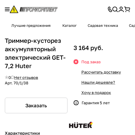
Лучшие предложения
Каталог
Садовая техника
Сад
Триммер-кусторез
3 164 руб.
аккумуляторный
электрический GET-
Под заказ
7,2 Huter
Рассчитать доставку
0
Нет отзывов
Нашли дешевле?
Арт.
70/1/38
Хочу в подарок
Гарантия 5 лет
Заказать
Характеристики