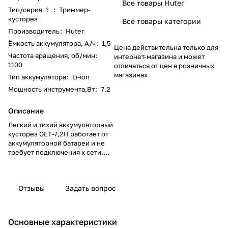
Все товары Huter
Тип/серия
:
Триммер-
?
кусторез
Все товары категории
Производитель
:
Huter
Ёмкость аккумулятора, А/ч
:
1,5
Цена действительна только для
Частота вращения, об/мин
:
интернет-магазина и может
1100
отличаться от цен в розничных
магазинах
Тип аккумулятора
:
Li-ion
Мощность инструмента,Вт
:
7.2
Описание
Легкий и тихий аккумуляторный
кусторез GET-7,2H работает от
аккумуляторной батареи и не
требует подключения к сети.
Предназначен для стрижки и
подравнивания кустов на
приусадебном участке. Время
Отзывы
Задать вопрос
автономной работы - 20 минут.
Органы управления
расположены как на самом
триммере-кусторезе, так и на
Основные характеристики
удлинительной ручке.