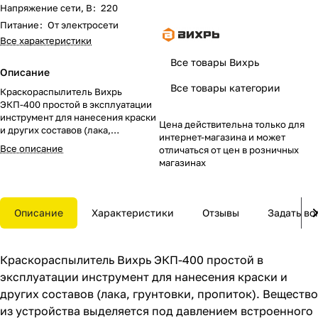
Напряжение сети, В
:
220
Питание
:
От электросети
Все характеристики
Все товары Вихрь
Описание
Все товары категории
Краскораспылитель Вихрь
ЭКП-400 простой в эксплуатации
инструмент для нанесения краски
Цена действительна только для
и других составов (лака,
интернет-магазина и может
грунтовки, пропиток). Вещество
Все описание
отличаться от цен в розничных
из устройства выделяется под
магазинах
давлением встроенного насоса.
ЭКП-400 имеет форму пистолета с
расположенным снизу бачком.
Данная конструкция компактна и
Описание
Характеристики
Отзывы
Задать во
удобна для бытового
использования, транспортировки
и хранения.
Краскораспылитель Вихрь ЭКП-400 простой в
эксплуатации инструмент для нанесения краски и
других составов (лака, грунтовки, пропиток). Вещество
из устройства выделяется под давлением встроенного