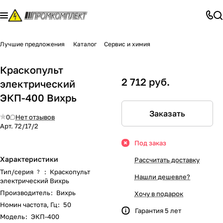
Лучшие предложения
Каталог
Сервис и химия
Краскопульт
2 712 руб.
электрический
ЭКП-400 Вихрь
Заказать
0
Нет отзывов
Арт.
72/17/2
Под заказ
Характеристики
Рассчитать доставку
Тип/серия
:
Краскопульт
?
Нашли дешевле?
электрический Вихрь
Производитель
:
Вихрь
Хочу в подарок
Номин частота, Гц
:
50
Гарантия 5 лет
Модель
:
ЭКП-400