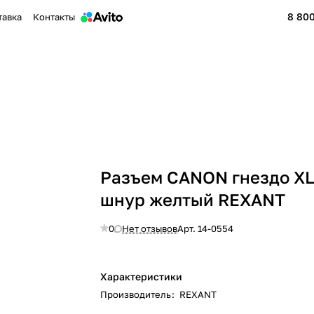
8 800
тавка
Контакты
Разъем CANON гнездо XL
шнур желтый REXANT
0
Нет отзывов
Арт.
14-0554
Характеристики
Производитель
:
REXANT