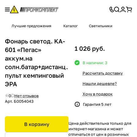
Лучшие предложения
Каталог
Светильники
Фонарь светод. KA-
1 026 руб.
601 «Пегас»
аккум.на
В наличии: 3
солн.батар+дистанц.
Рассчитать доставку
пульт кемпинговый
ЭРА
Нашли дешевле?
Хочу в подарок
0
Нет отзывов
Арт.
Б0054043
Гарантия 5 лет
Цена действительна только для
В корзину
интернет-магазина и может
отличаться от цен в розничных