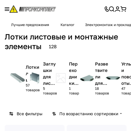
Лучшие предложения
Каталог
Электромонтаж и проклад
Лотки листовые и монтажные
элементы
128
Заглу
Пер
Разве
Угл
Лотки
шки
ехо
твите
и
листо
для
дни
ли
пов
вые
листо
ки
для
оты
57
5
1
18
47
вого
для
листо
для
товаров
товаров
товар
товаров
това
лотка
лист
вого
лис
овог
лотка
вог
о
лот
Все фильтры
По возрастанию сортировки
лот
ка