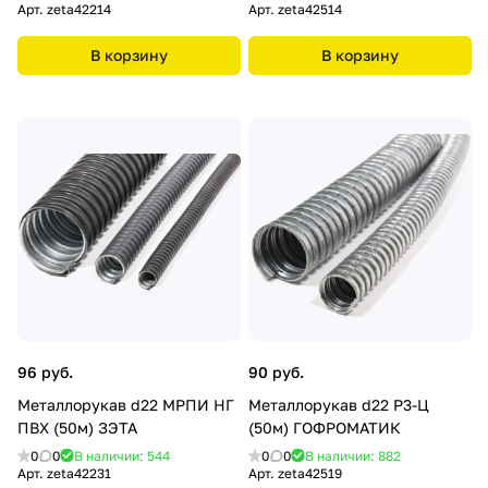
Арт.
zeta42214
Арт.
zeta42514
В корзину
В корзину
96 руб.
90 руб.
Металлорукав d22 МРПИ НГ
Металлорукав d22 Р3-Ц
ПВХ (50м) ЗЭТА
(50м) ГОФРОМАТИК
0
0
В наличии: 544
0
0
В наличии: 882
Арт.
zeta42231
Арт.
zeta42519