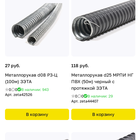
27 руб.
118 руб.
Металлорукав d08 Р3-Ц
Металлорукав d25 МРПИ НГ
(100м) ЗЭТА
ПВХ (50м) черный с
протяжкой ЗЭТА
0
0
В наличии: 943
Арт.
zeta42526
0
0
В наличии: 29
Арт.
zeta44407
В корзину
В корзину