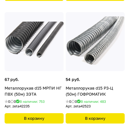
67 руб.
54 руб.
Металлорукав d15 МРПИ НГ
Металлорукав d15 Р3-Ц
ПВХ (50м) ЗЭТА
(50м) ГОФРОМАТИК
0
0
В наличии: 753
0
0
В наличии: 483
Арт.
zeta42235
Арт.
zeta42523
В корзину
В корзину