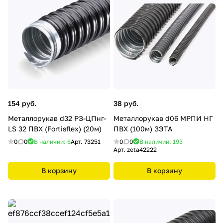
154 руб.
38 руб.
Металлорукав d32 РЗ-ЦПнг-
Металлорукав d06 МРПИ НГ
LS 32 ПВХ (Fortisflex) (20м)
ПВХ (100м) ЗЭТА
0
0
В наличии: 6
Арт.
73251
0
0
В наличии: 193
Арт.
zeta42222
В корзину
В корзину