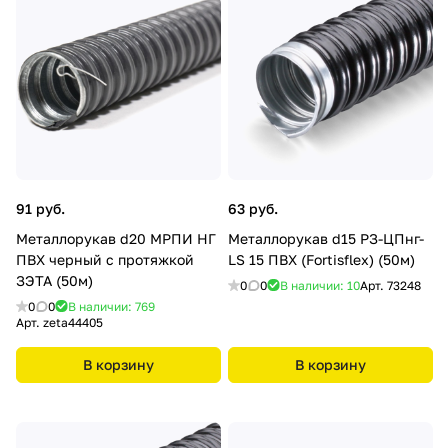
91 руб.
63 руб.
Металлорукав d20 МРПИ НГ
Металлорукав d15 РЗ-ЦПнг-
ПВХ черный с протяжкой
LS 15 ПВХ (Fortisflex) (50м)
ЗЭТА (50м)
0
0
В наличии: 10
Арт.
73248
0
0
В наличии: 769
Арт.
zeta44405
В корзину
В корзину