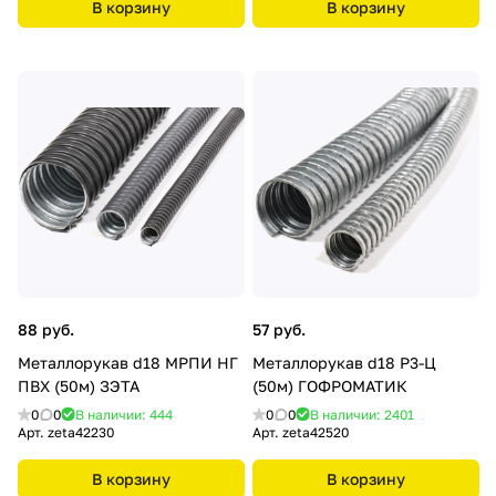
В корзину
В корзину
88 руб.
57 руб.
Металлорукав d18 МРПИ НГ
Металлорукав d18 Р3-Ц
ПВХ (50м) ЗЭТА
(50м) ГОФРОМАТИК
0
0
В наличии: 444
0
0
В наличии: 2401
Арт.
zeta42230
Арт.
zeta42520
В корзину
В корзину