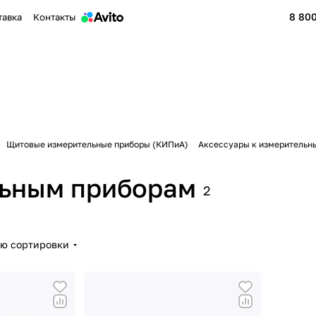
8 800
тавка
Контакты
Щитовые измерительные приборы (КИПиА)
Аксессуары к измерительн
льным приборам
2
ию сортировки