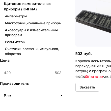
Щитовые измерительные
приборы (КИПиА)
Амперметры
Многофункциональные приборы
Аксессуары к измерительным
приборам
Вольтметры
Счетчики времени, импульсов,
503 руб.
оборотов
Цена
Коробка испытатель
переходная ИКП (ан
латунь) с прозрачн
TDM
0
0
Под заказ
Арт.
Производитель
Заказать
Все