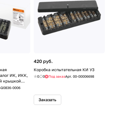
420 руб.
ная
Коробка испытательная КИ У3
алог ИК, ИКК,
0
0
Под заказ
Арт.
00-00006698
ой крышкой
SQ0836-0006
Заказать