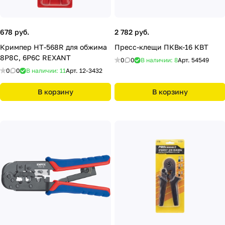
678 руб.
2 782 руб.
Кримпер HT-568R для обжима
Пресс-клещи ПКВк-16 КВТ
8P8C, 6P6C REXANT
0
0
В наличии: 8
Арт.
54549
0
0
В наличии: 11
Арт.
12-3432
В корзину
В корзину