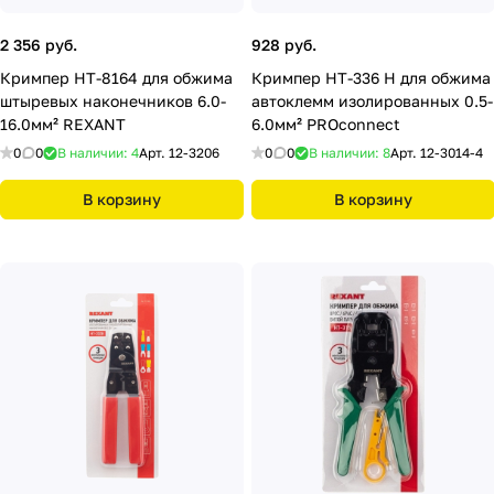
2 356 руб.
928 руб.
Кримпер HT-8164 для обжима
Кримпер HT-336 H для обжима
штыревых наконечников 6.0-
автоклемм изолированных 0.5-
16.0мм² REXANT
6.0мм² PROconnect
0
0
В наличии: 4
Арт.
12-3206
0
0
В наличии: 8
Арт.
12-3014-4
В корзину
В корзину