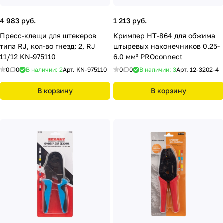
4 983 руб.
1 213 руб.
Пресс-клещи для штекеров
Кримпер HT-864 для обжима
типа RJ, кол-во гнезд: 2, RJ
штыревых наконечников 0.25-
11/12 KN-975110
6.0 мм² PROconnect
0
0
В наличии: 2
Арт.
KN-975110
0
0
В наличии: 3
Арт.
12-3202-4
В корзину
В корзину