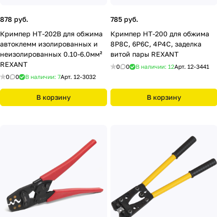
878 руб.
785 руб.
Кримпер HT-202В для обжима
Кримпер HT-200 для обжима
автоклемм изолированных и
8P8C, 6P6C, 4P4C, заделка
неизолированных 0.10-6.0мм²
витой пары REXANT
REXANT
0
0
В наличии: 12
Арт.
12-3441
0
0
В наличии: 7
Арт.
12-3032
В корзину
В корзину