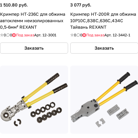
1 510.80 руб.
3 077 руб.
Кримпер HT-236C для обжима
Кримпер HT-200R для обжима
автоклемм неизолированных
10Р10С,8З8С,6З6С,4З4С
0,5-6мм² REXANT
Тайвань REXANT
0
0
Под заказ
Арт.
12-3001
0
0
Под заказ
Арт.
12-3442-1
Заказать
Заказать