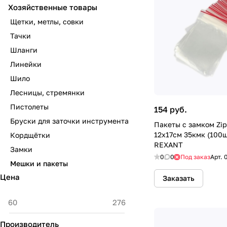
Хозяйственные товары
Щетки, метлы, совки
Тачки
Шланги
Линейки
Шило
Лесницы, стремянки
Пистолеты
154 руб.
Бруски для заточки инструмента
Пакеты с замком Zi
12х17см 35кмк (100ш
Кордщётки
REXANT
Замки
0
0
Под заказ
Арт.
Мешки и пакеты
Цена
Заказать
Производитель