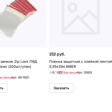
152 руб.
 замком Zip Lock ПВД
Пленка защитная с клейкой лентой
5кмк (100шт/упак)
0,55x33м BIBER
0
0
Под заказ
Арт.
31815
д заказ
Арт.
09-7007
ть
Заказать