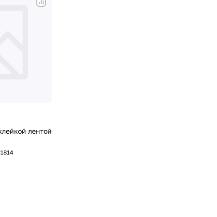
клейкой лентой
31814