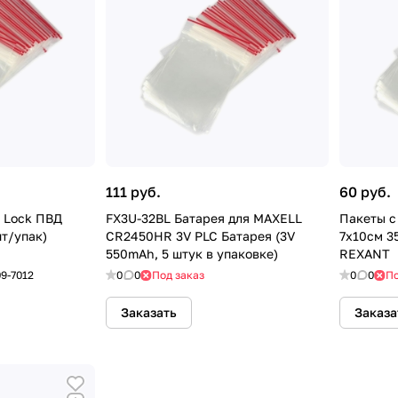
111 руб.
60 руб.
p Lock ПВД
FX3U-32BL Батарея для MAXELL
Пакеты с
т/упак)
CR2450HR 3V PLC Батарея (3V
7х10см 3
550mAh, 5 штук в упаковке)
REXANT
09-7012
0
0
Под заказ
0
0
По
Заказать
Заказа