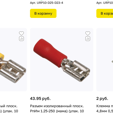
Арт.
URP10-D25-D23-4
Арт.
URP10
В корзину
В корз
43.95 руб.
2 руб.
ый плоск.
Разъем изолированный плоск.
Клемма п
) (упак. 10
РпИм 1.25-250 (мама) (упак. 10
4,8мм 0,5