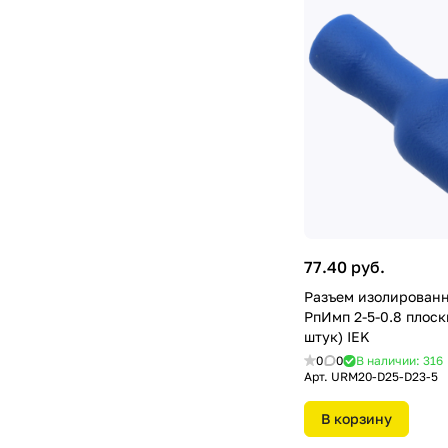
77.40 руб.
Разъем изолированн
РпИмп 2-5-0.8 плоск
штук) IEK
0
0
В наличии: 316
Арт.
URM20-D25-D23-5
В корзину