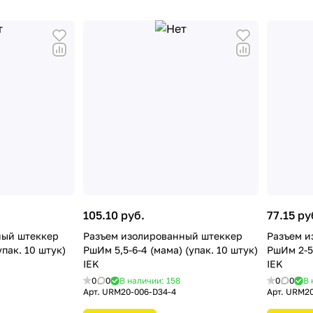
105.10 руб.
77.15 ру
ный штеккер
Разъем изолированный штеккер
Разъем и
упак. 10 штук)
РшИм 5,5-6-4 (мама) (упак. 10 штук)
РшИм 2-5-
IEK
IEK
0
0
В наличии: 158
0
0
В 
Арт.
URM20-006-D34-4
Арт.
URM20