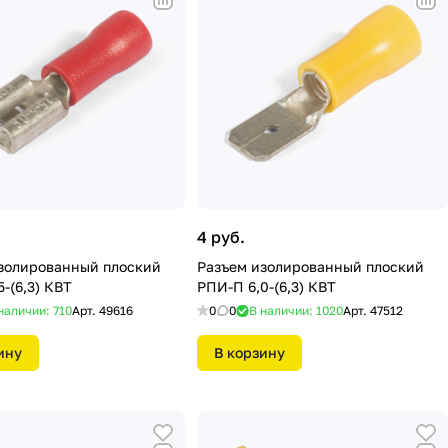
4 руб.
золированный плоский
Разъем изолированный плоский
-(6,3) КВТ
РПИ-П 6,0-(6,3) КВТ
наличии: 710
Арт.
49616
0
0
В наличии: 1020
Арт.
47512
ину
В корзину