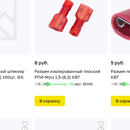
8 руб.
5 руб.
ный штеккер
Разъем изолированный плоский
Разъем пл
) 100шт. IEK
РПИ-М(н) 1,5-(6,3) КВТ
КВТ
0
0
В наличии: 201
Арт.
56743
0
0
В 
В корзину
В корз