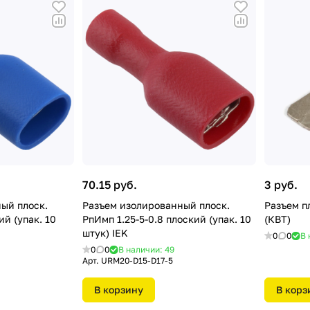
70.15 руб.
3 руб.
ый плоск.
Разъем изолированный плоск.
Разъем пл
ий (упак. 10
РпИмп 1.25-5-0.8 плоский (упак. 10
(КВТ)
штук) IEK
0
0
В 
0
0
В наличии: 49
Арт.
URM20-D15-D17-5
В корзину
В корз