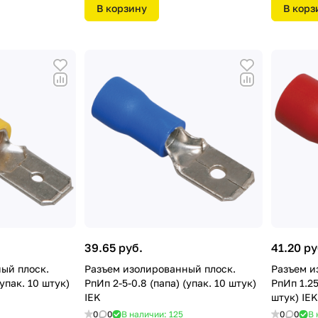
В корзину
В корз
39.65 руб.
41.20 ру
ый плоск.
Разъем изолированный плоск.
Разъем и
(упак. 10 штук)
РпИп 2-5-0.8 (папа) (упак. 10 штук)
РпИп 1.25
IEK
штук) IEK
0
0
В наличии: 125
0
0
В 