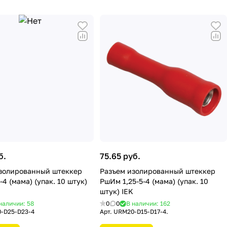
б.
75.65 руб.
золированный штеккер
Разъем изолированный штеккер
4 (мама) (упак. 10 штук)
РшИм 1,25-5-4 (мама) (упак. 10
штук) IEK
наличии: 58
0
0
В наличии: 162
-D25-D23-4
Арт.
URM20-D15-D17-4.