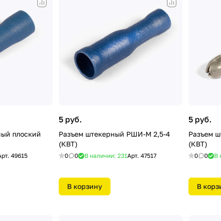
5 руб.
5 руб.
ный плоский
Разъем штекерный РШИ-М 2,5-4
Разъем ш
(КВТ)
(КВТ)
Арт.
49615
0
0
В наличии: 231
Арт.
47517
0
0
В 
В корзину
В корз