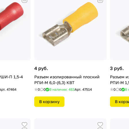
4 руб.
3 руб.
ШИ-П 1,5-4
Разъем изолированный плоский
Разъем и
РПИ-М 6,0-(6,3) КВТ
РПИ-М 1,5
Арт.
47464
0
0
В наличии: 483
Арт.
47514
0
0
В 
В корзину
В корз