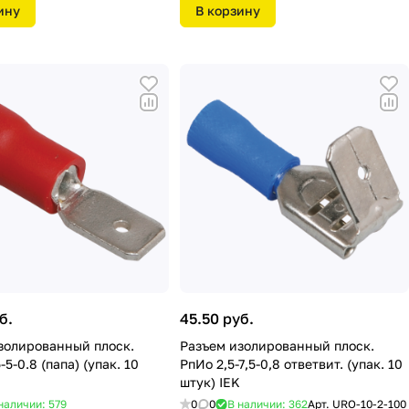
ину
В корзину
б.
45.50 руб.
золированный плоск.
Разъем изолированный плоск.
-5-0.8 (папа) (упак. 10
РпИо 2,5-7,5-0,8 ответвит. (упак. 10
штук) IEK
наличии: 579
0
0
В наличии: 362
Арт.
URO-10-2-100