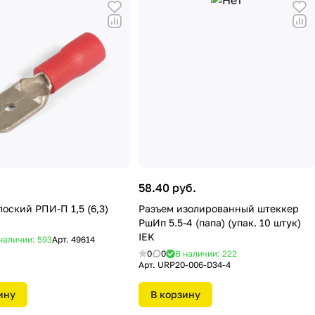
58.40 руб.
оский РПИ-П 1,5 (6,3)
Разъем изолированный штеккер
РшИп 5.5-4 (папа) (упак. 10 штук)
IEK
наличии: 593
Арт.
49614
0
0
В наличии: 222
Арт.
URP20-006-D34-4
ину
В корзину