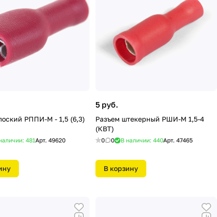
5 руб.
оский РППИ-М - 1,5 (6,3)
Разъем штекерный РШИ-М 1,5-4
(КВТ)
наличии: 481
Арт.
49620
0
0
В наличии: 440
Арт.
47465
ину
В корзину