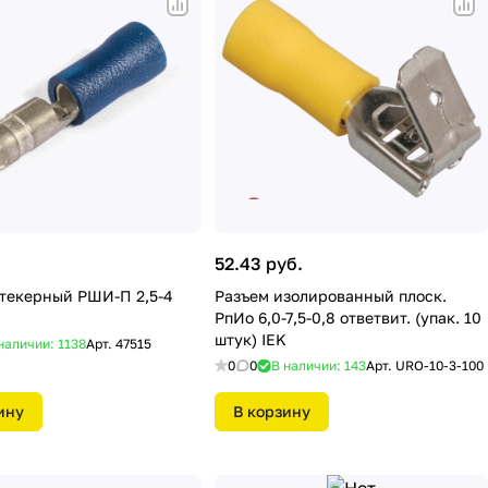
52.43 руб.
текерный РШИ-П 2,5-4
Разъем изолированный плоск.
РпИо 6,0-7,5-0,8 ответвит. (упак. 10
штук) IEK
наличии: 1138
Арт.
47515
0
0
В наличии: 143
Арт.
URO-10-3-100
ину
В корзину