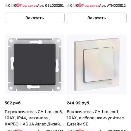
0
0
Под заказ
Арт.
GSL000251
0
0
Под заказ
Арт.
ATN000812
Заказать
Заказать
562 руб.
244.92 руб.
Переключатель СУ 1кл. сх.6,
Выключатель СУ 1кл. сх.1,
10АХ, IP44, механизм,
10АХ, в сборе, жемчуг Атлас
КАРБОН AQUA Атлас Дизайн
Дизайн SE
SE