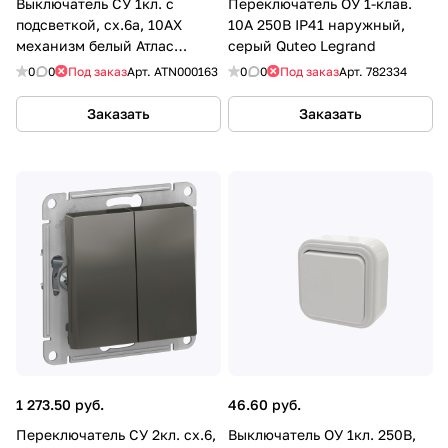
Выключатель СУ 1кл. с
Переключатель ОУ 1-клав.
подсветкой, сх.6а, 10АХ
10А 250В IP41 наружный,
механизм белый Атлас
серый Quteo Legrand
Дизайн SE
0
0
Под заказ
Арт.
ATN000163
0
0
Под заказ
Арт.
782334
Заказать
Заказать
1 273.50 руб.
46.60 руб.
Переключатель СУ 2кл. сх.6,
Выключатель ОУ 1кл. 250В,