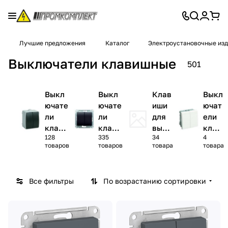
Лучшие предложения
Каталог
Электроустановочные из
Выключатели клавишные
501
Выкл
Выкл
Клав
Выкл
ючате
ючате
иши
ючат
ли
ли
для
ели
клави
клави
выкл
клав
128
335
34
4
шные
шные
ючат
ишны
товаров
товаров
товара
товара
накла
скрыт
елей
е в
дного
ой
кабе
монта
устан
ль-
Все фильтры
По возрастанию сортировки
жа
овки
кана
л