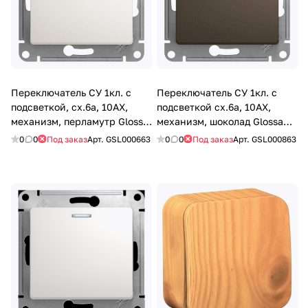
Переключатель СУ 1кл. с
Переключатель СУ 1кл. с
подсветкой, сх.6а, 10AX,
подсветкой сх.6а, 10АХ,
механизм, перламутр Glossa
механизм, шоколад Glossa
SE
SE
0
0
Под заказ
Арт.
GSL000663
0
0
Под заказ
Арт.
GSL000863