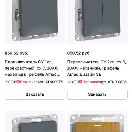
850.52 руб.
850.52 руб.
Переключатель СУ 1кл,
Переключатель СУ 2кл, сх.6,
перекрестный, сх.7, 10AX,
10AX, механизм, Грифель
механизм, Грифель Атлас
Атлас Дизайн SE
Дизайн SE
0
0
Под заказ
Арт.
ATN000771
0
0
Под заказ
Арт.
ATN000765
Заказать
Заказать