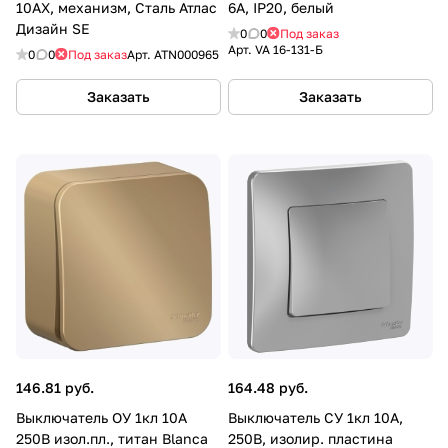
10АХ, механизм, Cталь Атлас
6А, IP20, белый
Дизайн SE
0
0
Под заказ
Арт.
VA 16-131-Б
0
0
Под заказ
Арт.
ATN000965
Заказать
Заказать
146.81 руб.
164.48 руб.
Выключатель ОУ 1кл 10А
Выключатель СУ 1кл 10А,
250В изол.пл., титан Blanca
250B, изолир. пластина