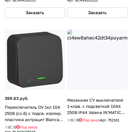
Арт.
BLNVA105115
Арт.
BLNVA101115
Заказать
Заказать
399.63 руб.
Механизм СУ выключателя
1-клав. с подсветкой 10АХ
Переключатель ОУ 1кл 10А
250В IP44 Valena IN'MATIC
250В (cх.6) с подсв. изолир.
Legrand
пластина антрацит Blanca
0
0
Под заказ
Арт.
752161
SE
0
0
Под заказ
Арт.
BLNVA106116