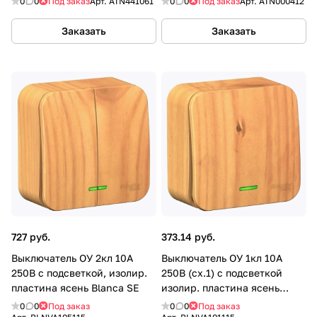
0
0
Под заказ
Арт.
ATN441061
0
0
Под заказ
Арт.
ATN000412
Заказать
Заказать
727 руб.
373.14 руб.
Выключатель ОУ 2кл 10А
Выключатель ОУ 1кл 10А
250B с подсветкой, изолир.
250B (cх.1) с подсветкой
пластина ясень Blanca SE
изолир. пластина ясень
Blanca SE
0
0
Под заказ
0
0
Под заказ