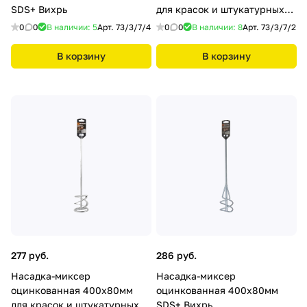
SDS+ Вихрь
для красок и штукатурных
смесей Вихрь
0
0
В наличии: 5
Арт.
73/3/7/4
0
0
В наличии: 8
Арт.
73/3/7/2
В корзину
В корзину
277 руб.
286 руб.
Насадка-миксер
Насадка-миксер
оцинкованная 400х80мм
оцинкованная 400х80мм
для красок и штукатурных
SDS+ Вихрь