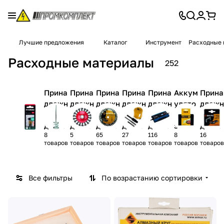
Лучшие предложения
Каталог
Инструмент
Расходные
Расходные материалы
252
Прина
Прина
Прина
Прина
Прина
Аккум
Прина
длежн
длежн
длежн
длежн
длежн
улято
длежн
ости
ости
ости
ости
ости
ры и
ости
для
для
для
для
для
заряд
для
8
5
65
27
116
8
16
завор
миксе
резки
пилен
сверл
ные
полир
товаров
товаров
товаров
товаров
товаров
товаров
товаров
ачива
ров
и
ия
ения
устро
овани
ния
обдир
и
йства
я и
ки
долбл
шлиф
Все фильтры
По возрастанию сортировки
ения
овани
я