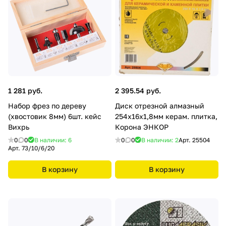
1 281 руб.
2 395.54 руб.
Набор фрез по дереву
Диск отрезной алмазный
(хвостовик 8мм) 6шт. кейс
254х16х1,8мм керам. плитка,
Вихрь
Корона ЭНКОР
0
0
В наличии: 6
0
0
В наличии: 2
Арт.
25504
Арт.
73/10/6/20
В корзину
В корзину