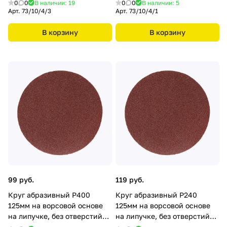
0
0
В наличии: 19
0
0
В наличии: 5
Арт.
73/10/4/3
Арт.
73/10/4/1
В корзину
В корзину
99 руб.
119 руб.
Круг абразивный P400
Круг абразивный P240
125мм на ворсовой основе
125мм на ворсовой основе
на липучке, без отверстий
на липучке, без отверстий
10шт. REXANT
10шт. REXANT