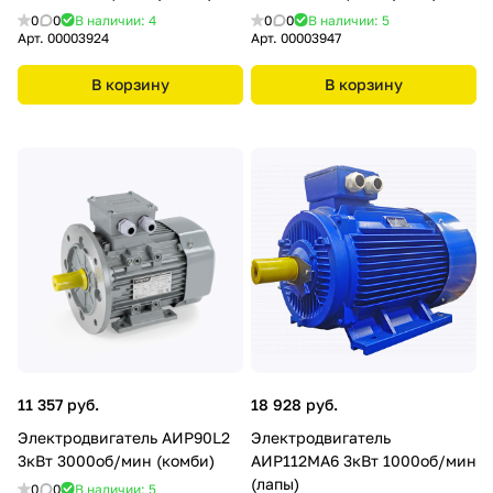
0
0
В наличии: 4
0
0
В наличии: 5
Арт.
00003924
Арт.
00003947
В корзину
В корзину
11 357 руб.
18 928 руб.
Электродвигатель АИР90L2
Электродвигатель
3кВт 3000об/мин (комби)
АИР112МА6 3кВт 1000об/мин
(лапы)
0
0
В наличии: 5