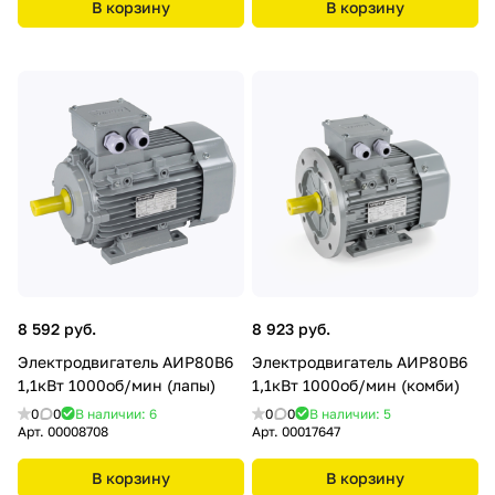
В корзину
В корзину
8 592 руб.
8 923 руб.
Электродвигатель АИР80В6
Электродвигатель АИР80В6
1,1кВт 1000об/мин (лапы)
1,1кВт 1000об/мин (комби)
0
0
В наличии: 6
0
0
В наличии: 5
Арт.
00008708
Арт.
00017647
В корзину
В корзину