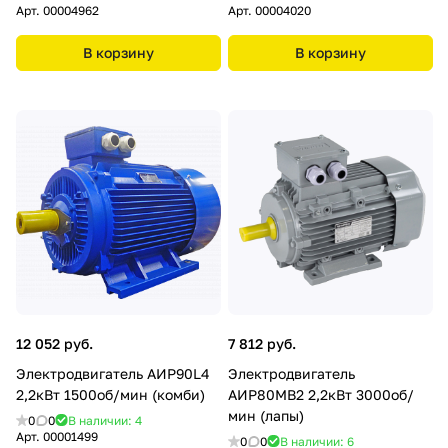
Арт.
00004962
Арт.
00004020
В корзину
В корзину
12 052 руб.
7 812 руб.
Электродвигатель АИР90L4
Электродвигатель
2,2кВт 1500об/мин (комби)
АИР80МВ2 2,2кВт 3000об/
мин (лапы)
0
0
В наличии: 4
Арт.
00001499
0
0
В наличии: 6