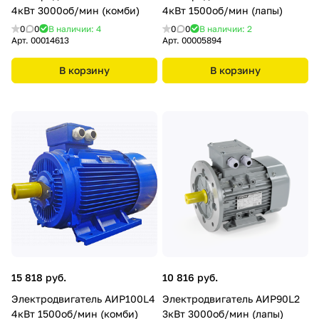
4кВт 3000об/мин (комби)
4кВт 1500об/мин (лапы)
0
0
В наличии: 4
0
0
В наличии: 2
Арт.
00014613
Арт.
00005894
В корзину
В корзину
15 818 руб.
10 816 руб.
Электродвигатель АИР100L4
Электродвигатель АИР90L2
4кВт 1500об/мин (комби)
3кВт 3000об/мин (лапы)