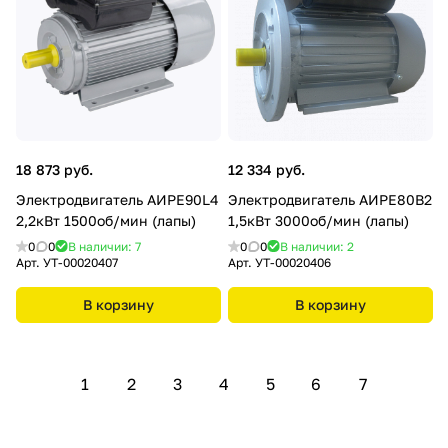
18 873 руб.
12 334 руб.
Электродвигатель АИРЕ90L4
Электродвигатель АИРЕ80В2
2,2кВт 1500об/мин (лапы)
1,5кВт 3000об/мин (лапы)
0
0
В наличии: 7
0
0
В наличии: 2
Арт.
УТ-00020407
Арт.
УТ-00020406
В корзину
В корзину
1
2
3
4
5
6
7