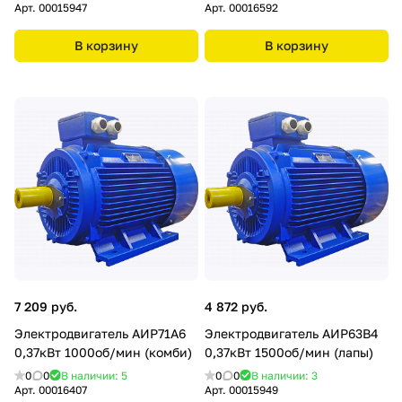
Арт.
00015947
Арт.
00016592
В корзину
В корзину
7 209 руб.
4 872 руб.
Электродвигатель АИР71А6
Электродвигатель АИР63В4
0,37кВт 1000об/мин (комби)
0,37кВт 1500об/мин (лапы)
0
0
В наличии: 5
0
0
В наличии: 3
Арт.
00016407
Арт.
00015949