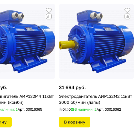
руб.
31 694 руб.
вигатель АИР132М4 11кВт
Электродвигатель АИР132M2 11кВт
мин (комби)
3000 об/мин (лапы)
наличии: 1
Арт.
00016365
0
0
В наличии: 2
Арт.
00016362
ину
В корзину