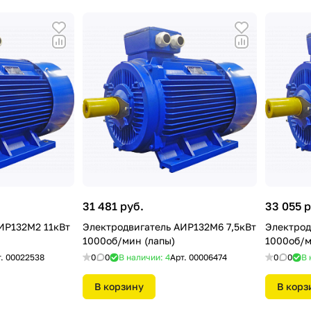
31 481 руб.
33 055 р
ИР132М2 11кВт
Электродвигатель АИР132М6 7,5кВт
Электрод
1000об/мин (лапы)
1000об/м
т.
00022538
0
0
В наличии: 4
Арт.
00006474
0
0
В 
В корзину
В корз