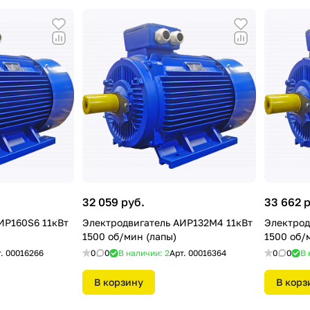
32 059 руб.
33 662 
ИР160S6 11кВт
Электродвигатель АИР132М4 11кВт
Электрод
1500 об/мин (лапы)
1500 об/
т.
00016266
0
0
В наличии: 2
Арт.
00016364
0
0
В 
В корзину
В корз