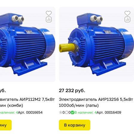
уб.
27 232 руб.
вигатель АИР112М2 7,5кВт
Электродвигатель АИР132S6 5,5кВт
ин (комби)
1000об/мин (лапы)
наличии: 4
Арт.
00016654
0
0
В наличии: 4
Арт.
00016409
ину
В корзину