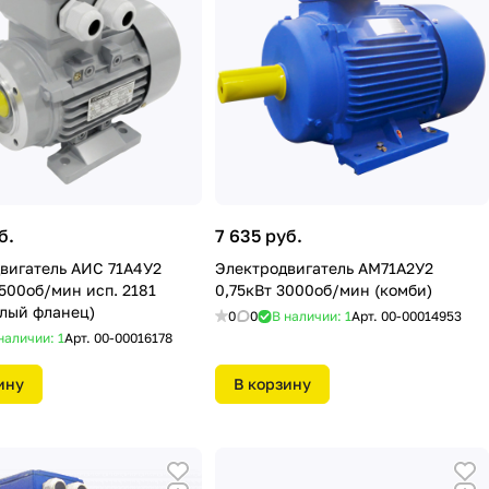
б.
7 635 руб.
вигатель АИС 71А4У2
Электродвигатель АМ71А2У2
1500об/мин исп. 2181
0,75кВт 3000об/мин (комби)
алый фланец)
0
0
В наличии: 1
Арт.
00-00014953
наличии: 1
Арт.
00-00016178
ину
В корзину