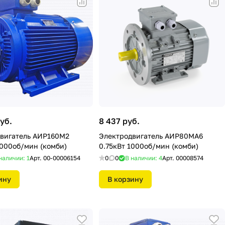
уб.
8 437 руб.
вигатель АИР160М2
Электродвигатель АИР80МА6
3000об/мин (комби)
0.75кВт 1000об/мин (комби)
наличии: 1
Арт.
00-00006154
0
0
В наличии: 4
Арт.
00008574
ину
В корзину