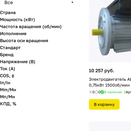
Все
Страна
Мощность (кВт)
Частота вращения (об/мин)
Исполнение
Высота оси вращения
Стандарт
Бренд
Напряжение (В)
Ток (А)
10 257 руб.
COS, ϕ
Электродвигатель 
In/Iн
0,75кВт 1500об/мин 
Mm/Mн
0
0
В наличии: 3
Ар
Mn/Mн
КПД, %
В корзину