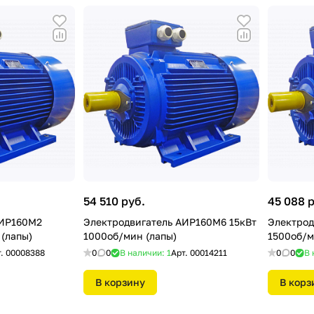
54 510 руб.
45 088 
АИР160М2
Электродвигатель АИР160М6 15кВт
Электрод
 (лапы)
1000об/мин (лапы)
1500об/м
т.
00008388
0
0
В наличии: 1
Арт.
00014211
0
0
В 
В корзину
В корз