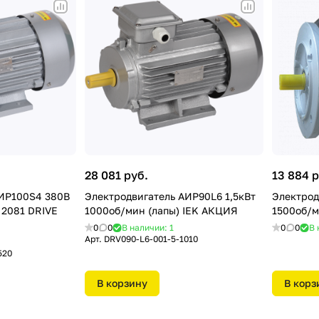
28 081 руб.
13 884 р
АИР100S4 380В
Электродвигатель АИР90L6 1,5кВт
Электрод
 2081 DRIVE
1000об/мин (лапы) IEK АКЦИЯ
1500об/м
0
0
В наличии: 1
0
0
В 
Арт.
DRV090-L6-001-5-1010
520
В корзину
В корз