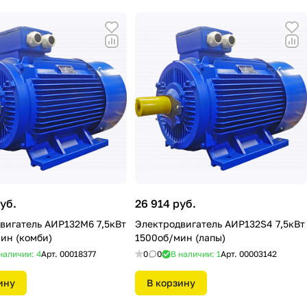
уб.
26 914 руб.
вигатель АИР132М6 7,5кВт
Электродвигатель АИР132S4 7,5кВт
ин (комби)
1500об/мин (лапы)
наличии: 4
Арт.
00018377
0
0
В наличии: 1
Арт.
00003142
ину
В корзину