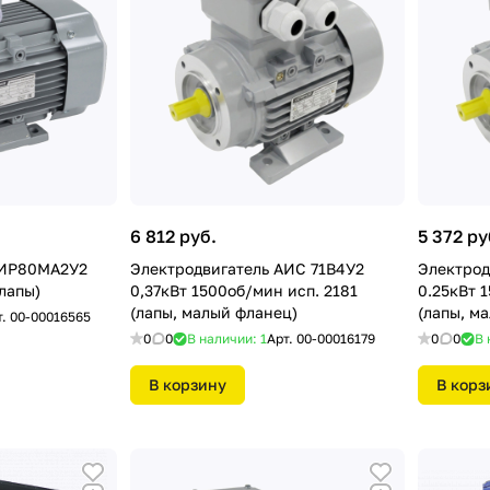
6 812 руб.
5 372 ру
АИР80МА2У2
Электродвигатель АИС 71В4У2
Электрод
лапы)
0,37кВт 1500об/мин исп. 2181
0.25кВт 
(лапы, малый фланец)
(лапы, м
т.
00-00016565
0
0
В наличии: 1
Арт.
00-00016179
0
0
В 
В корзину
В корз