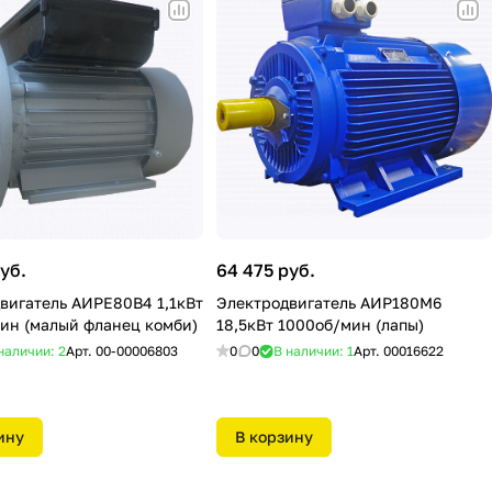
уб.
64 475 руб.
вигатель АИРЕ80В4 1,1кВт
Электродвигатель АИР180М6
ин (малый фланец комби)
18,5кВт 1000об/мин (лапы)
наличии: 2
Арт.
00-00006803
0
0
В наличии: 1
Арт.
00016622
ину
В корзину