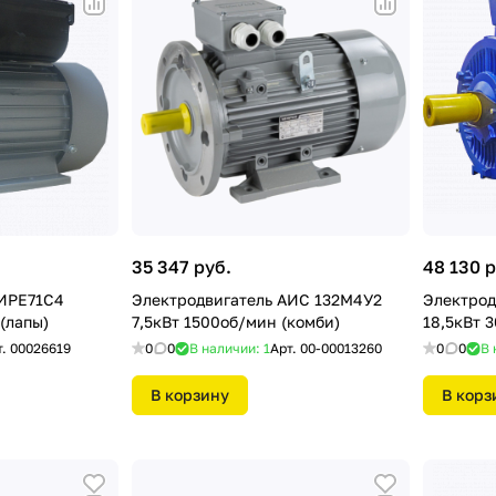
35 347 руб.
48 130 р
АИРЕ71С4
Электродвигатель АИС 132М4У2
Электрод
(лапы)
7,5кВт 1500об/мин (комби)
18,5кВт 
т.
00026619
0
0
В наличии: 1
Арт.
00-00013260
0
0
В 
В корзину
В корз