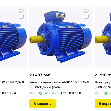
20 487 руб.
21 510 р
ИР132S4 7,5кВт
Электродвигатель АИР112М2 7,5кВт
Электрод
3000об/мин (лапы)
3000об/м
т.
00019884
0
0
В наличии: 5
Арт.
00017338
0
0
В 
В корзину
В корз