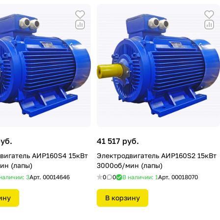
руб.
41 517 руб.
вигатель АИР160S4 15кВт
Электродвигатель АИР160S2 15кВт
ин (лапы)
3000об/мин (лапы)
наличии: 3
Арт.
00014646
0
0
В наличии: 1
Арт.
00018070
ину
В корзину