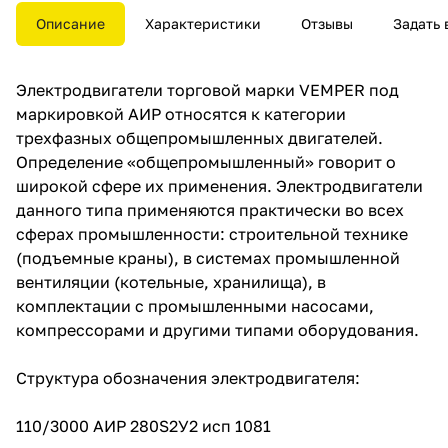
применения. Электродвигатели
Описание
Характеристики
Отзывы
Задать 
данного типа применяются
практически во всех сферах
промышленности:
Электродвигатели торговой марки VEMPER под
строительной технике
(подъемные краны), в системах
маркировкой АИР относятся к категории
промышленной вентиляции
трехфазных общепромышленных двигателей.
(котельные, хранилища), в
Определение «общепромышленный» говорит о
комплектации с
промышленными насосами,
широкой сфере их применения. Электродвигатели
компрессорами и другими
данного типа применяются практически во всех
типами оборудования.
сферах промышленности: строительной технике
(подъемные краны), в системах промышленной
вентиляции (котельные, хранилища), в
комплектации с промышленными насосами,
компрессорами и другими типами оборудования.
Структура обозначения электродвигателя:
110/3000 АИР 280S2У2 исп 1081