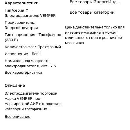
Все товары ЭнергоИндустрия
Характеристики
Тип/серия
:
?
Все товары категории
Электродвигатель VEMPER
Производитель
:
Цена действительна только для
Энергоиндустрия
интернет-магазина и может
Тип напряжения
:
Трехфазное
отличаться от цен в розничных
(380 В)
магазинах
Количество фаз
:
Трехфазный
Исполнение
:
Лапы
Номинальная мощность
электродвигателя, кВт
:
7.5
Все характеристики
Описание
Электродвигатели торговой
марки VEMPER под
маркировкой АИР относятся к
категории трехфазных
общепромышленных
Все описание
двигателей. Определение
«общепромышленный» говорит
о широкой сфере их