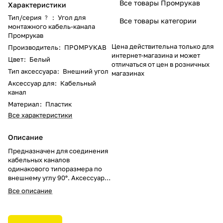
Все товары Промрукав
Характеристики
Тип/серия
:
Угол для
?
Все товары категории
монтажного кабель-канала
Промрукав
Цена действительна только для
Производитель
:
ПРОМРУКАВ
интернет-магазина и может
Цвет
:
Белый
отличаться от цен в розничных
Тип аксессуара
:
Внешний угол
магазинах
Аксессуар для
:
Кабельный
канал
Материал
:
Пластик
Все характеристики
Описание
Предназначен для соединения
кабельных каналов
одинакового типоразмера по
внешнему углу 90°. Аксессуар
повышает качество и скорость
Все описание
монтажа кабельного канала, за
счет компенсации длины и
скрытия неровных срезов.