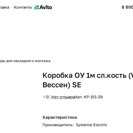
8 800
тавка
Контакты
еры для накладного монтажа
Коробка ОУ 1м сл.кость 
Вессен) SE
0
Нет отзывов
Арт.
KP-151-28
Характеристики
Производитель
:
Systeme Electric