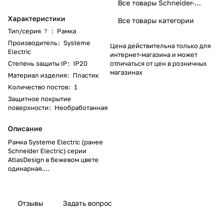
Все товары Schneider-Electric
Характеристики
Все товары категории
Тип/серия
:
Рамка
?
Производитель
:
Systeme
Цена действительна только для
Electric
интернет-магазина и может
Степень защиты IP
:
IP20
отличаться от цен в розничных
магазинах
Материал изделия
:
Пластик
Количество постов
:
1
Защитное покрытие
поверхности
:
Необработанная
Описание
Рамка Systeme Electric (ранее
Schneider Electric) серии
AtlasDesign в бежевом цвете
одинарная.
- Лицевые детали из
качественного ABS-пластика,
устойчивого к царапинам и УФ-
Отзывы
Задать вопрос
излучению.
- Позволяет гармонично