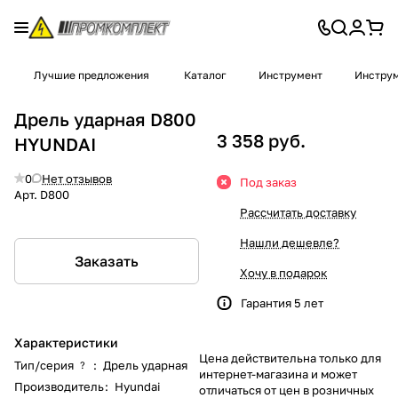
Лучшие предложения
Каталог
Инструмент
Инструм
Дрель ударная D800
3 358 руб.
HYUNDAI
0
Нет отзывов
Под заказ
Арт.
D800
Рассчитать доставку
Нашли дешевле?
Заказать
Хочу в подарок
Гарантия 5 лет
Характеристики
Цена действительна только для
Тип/серия
:
Дрель ударная
?
интернет-магазина и может
Производитель
:
Hyundai
отличаться от цен в розничных