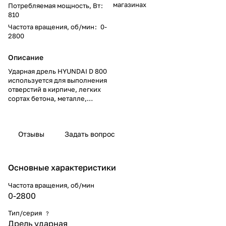
магазинах
Потребляемая мощность, Вт
:
810
Частота вращения, об/мин
:
0-
2800
Описание
Ударная дрель HYUNDAI D 800
используется для выполнения
отверстий в кирпиче, легких
сортах бетона, металле,
древесине и других
материалах. Оснащена
быстрозажимным патроном, что
Отзывы
Задать вопрос
обеспечивает простую смену
оснастки. Предусмотрен выбор
числа оборотов, который
осуществляется с помощью
Основные характеристики
регулировочного колеса,
расположенного на курке
Частота вращения, об/мин
выключателя. Задняя рукоятка
0-2800
имеет упор для руки, который
предотвращает ее
Тип/серия
?
соскальзывание.
Дрель ударная