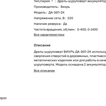
Тип/серия
:
Дрель-шуруповерт аккумулято
?
Производитель
:
Вихрь
Модель
:
ДА-16Л-2К
Напряжение сети, В
:
220
Наличие реверса
:
Да
Частота вращения, об/мин
:
0-400; 0-1400
Все характеристики
Описание
Дрель-шуруповерт ВИХРЬ ДА-16Л-2К использу
сверления отверстий в деревянных, пластмасс
металлических изделиях или для работы в кач
шуруповерта. Модель оснащена 2 аккумулятор
незаменима для людей, постоянно использую
Все описание
шуруповерты в быту.
Прорезиненная рукоятка обеспечивает удобн
удержание инструмента в руке во время работ
Быстрозажимной патрон облегчает замену ра
прос
оснастки. Двухскоростной редуктор для удобс
различных работ. Реверсивный механизм пред