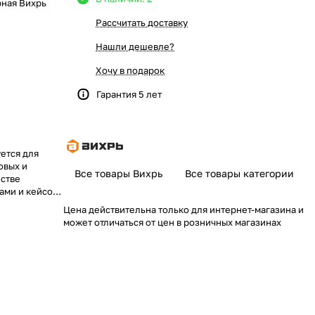
рная Вихрь
Рассчитать доставку
Нашли дешевле?
Хочу в подарок
Гарантия 5 лет
ется для
овых и
Все товары Вихрь
Все товары категории
естве
ами и кейсом,
щих дрели-
Цена действительна только для интернет-магазина и
может отличаться от цен в розничных магазинах
ое и надёжное
ы.
бочей
тва ведения
назначен для