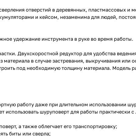
быстрого изъятия сверла из материала в случа
застревания, выкручивания или ослабления кр
сверления отверстий в деревянных, пластмассовых и м
помощью регулировки частоты вращения инст
ккумуляторами и кейсом, незаменима для людей, посто
настроить под необходимую толщину материа
работает на надежном аккумуляторе тип Li-Ion.
жное удержание инструмента в руке во время работы.
астки. Двухскоростной редуктор для удобства ведени
з материала в случае застревания, выкручивания или 
троить под необходимую толщину материала. Модель р
ортную работу даже при длительном использовании шу
т использовать шуруповерт для работы практически с 
оверт, а также облегчает его транспортировку;
ять биты или сверла;