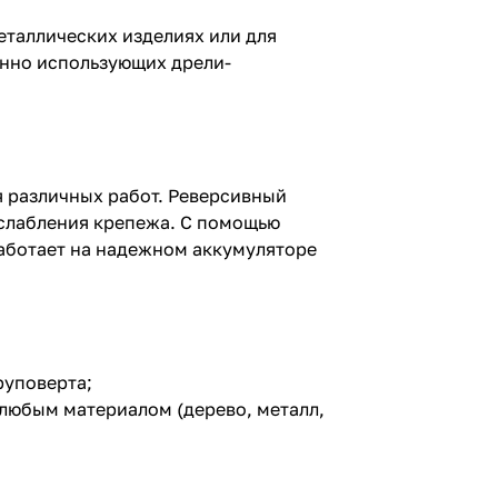
е
епежа. С
еталлических изделиях или для
румент можно
янно использующих дрели-
ла. Модель
я различных работ. Реверсивный
ослабления крепежа. С помощью
аботает на надежном аккумуляторе
руповерта;
любым материалом (дерево, металл,