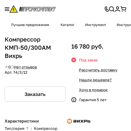
Лучшие предложения
Каталог
Инструмент
Инструм
Компрессор
16 780 руб.
КМП-50/300АМ
Вихрь
Под заказ
0
Нет отзывов
Рассчитать доставку
Арт.
74/3/12
Нашли дешевле?
Хочу в подарок
Заказать
Гарантия 5 лет
Характеристики
Тип/серия
:
Компрессор
?