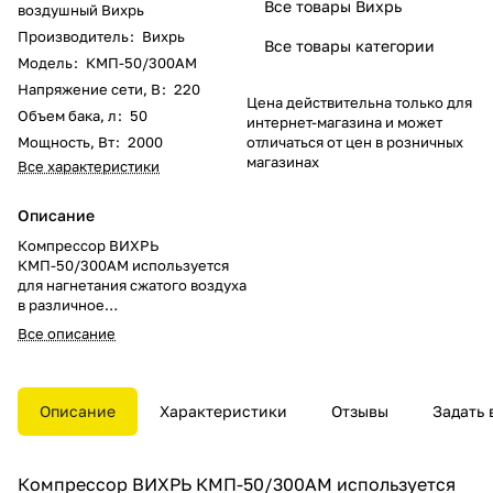
Все товары Вихрь
воздушный Вихрь
Производитель
:
Вихрь
Все товары категории
Модель
:
КМП-50/300АМ
Напряжение сети, В
:
220
Цена действительна только для
Объем бака, л
:
50
интернет-магазина и может
Мощность, Вт
:
2000
отличаться от цен в розничных
магазинах
Все характеристики
Описание
Компрессор ВИХРЬ
КМП-50/300АМ используется
для нагнетания сжатого воздуха
в различное
пневмооборудование в ходе
Все описание
строительно-ремонтных работ в
квартире или на даче. Самый
мощный в своей линейке.
Максимальная
Описание
Характеристики
Отзывы
Задать 
производительность
компрессора 300 литров в
минуту, объем ресивера 50
Компрессор ВИХРЬ КМП-50/300АМ используется
литров.