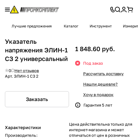
Лучшие предложения
Каталог
Инструмент
Измери
Указатель
1 848.60 руб.
напряжения ЭЛИН-1
СЗ 2 универсальный
Под заказ
0
Нет отзывов
Рассчитать доставку
Арт.
ЭЛИН-1 СЗ 2
Нашли дешевле?
Хочу в подарок
Заказать
Гарантия 5 лет
Цена действительна только для
Характеристики
интернет-магазина и может
Производитель
:
отличаться от цен в розничных