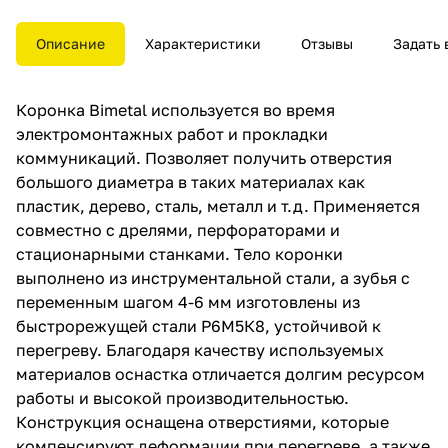
как пластик, дерево, сталь,
металл и т.д. Применяется
совместно с дрелями,
Описание
Характеристики
Отзывы
Задать 
перфораторами и
стационарными станками.
Тело коронки выполнено из
Коронка Bimetal используется во время
инструментальной стали, а
зубья с переменным шагом 4-6
электромонтажных работ и прокладки
мм изготовлены из
коммуникаций. Позволяет получить отверстия
быстрорежущей стали Р6М5К8,
большого диаметра в таких материалах как
устойчивой к перегреву.
Благодаря качеству
пластик, дерево, сталь, металл и т.д. Применяется
используемых материалов
совместно с дрелями, перфораторами и
оснастка отличается долгим
стационарными станками. Тело коронки
ресурсом работы и высокой
производительностью.
выполнено из инструментальной стали, а зубья с
Конструкция оснащена
переменным шагом 4-6 мм изготовлены из
отверстиями, которые
быстрорежущей стали Р6М5К8, устойчивой к
компенсируют деформации при
перегреве, а также отводят
перегреву. Благодаря качеству используемых
строительную пыль и шлам.
материалов оснастка отличается долгим ресурсом
Особая заточка зубьев
работы и высокой производительностью.
способствует эффективному
входу в материал, что
Конструкция оснащена отверстиями, которые
позволяет вырезать отверстия
компенсируют деформации при перегреве, а также