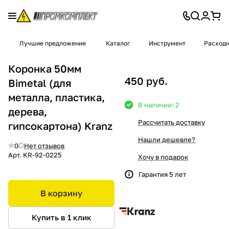
Лучшие предложения
Каталог
Инструмент
Расход
Коронка 50мм
450 руб.
Bimetal (для
металла, пластика,
В наличии: 2
дерева,
Рассчитать доставку
гипсокартона) Kranz
Нашли дешевле?
0
Нет отзывов
Арт.
KR-92-0225
Хочу в подарок
Гарантия 5 лет
В корзину
Купить в 1 клик