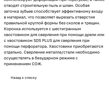
правильной круглой формы без
отводят строительную пыль и шлам. Особая
сколов и трещин.
Коронка используется с
заточка зубьев способствует эффективному входу
шестигранным хвостовиком для
в материал, что позволяет вырезать отверстия
сверления при помощи дрели
правильной круглой формы без сколов и трещин.
или с хвостовиком SDS PLUS
для сверления при помощи
Коронка используется с шестигранным
перфоратора. Хвостовики
хвостовиком для сверления при помощи дрели или
приобретаются отдельно.
с хвостовиком SDS PLUS для сверления при
Сверление металла/стали
необходимо осуществлять в
помощи перфоратора. Хвостовики приобретаются
безударном режиме с
отдельно. Сверление металла/стали необходимо
применением СОЖ.
осуществлять в безударном режиме с
применением СОЖ.
Назад к списку