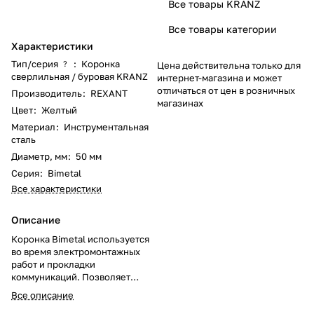
Все товары KRANZ
Все товары категории
Характеристики
Тип/серия
:
Коронка
?
Цена действительна только для
сверлильная / буровая KRANZ
интернет-магазина и может
отличаться от цен в розничных
Производитель
:
REXANT
магазинах
Цвет
:
Желтый
Материал
:
Инструментальная
сталь
Диаметр, мм
:
50 мм
Серия
:
Bimetal
Все характеристики
Описание
Коронка Bimetal используется
во время электромонтажных
работ и прокладки
коммуникаций. Позволяет
получить отверстия большого
Все описание
диаметра в таких материалах