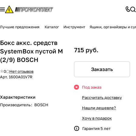
Лучшие предложения
Каталог
Инструмент
Ящики, органайзеры и с
Бокс аккс. средств
715 руб.
SystemBox пустой M
(2/9) BOSСH
Заказать
0
Нет отзывов
Арт.
1600А01V7R
Под заказ
Характеристики
Рассчитать доставку
Производитель
:
BOSCH
Нашли дешевле?
Хочу в подарок
Гарантия 5 лет