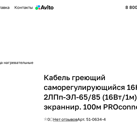
8 800
тавка
Контакты
да нагревательные
Кабель греющий
саморегулирующийся 1
2ЛПп-ЭЛ-65/85 (16Вт/1м
экраннир. 100м PROconn
0
Нет отзывов
Арт.
51-0634-4