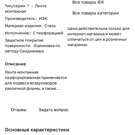
Все товары IEK
Тип/серия
:
Лента
?
монтажная
Все товары категории
Производитель
:
ИЭК
Материал изделия
:
Сталь
Цена действительна только для
Исполнение
:
C перфорацией
интернет-магазина и может
отличаться от цен в розничных
Защитное покрытие
магазинах
поверхности
:
Оцинковка по
методу Сендзимира
Описание
Лента монтажная
перфорированная применяется
для подвеса воздуховодов
различной формы, а также
легких трубопроводов, в том
числе нестандартного размера,
и для крепления прочих
Отзывы
Задать вопрос
монтажных элементов.
Основные характеристики