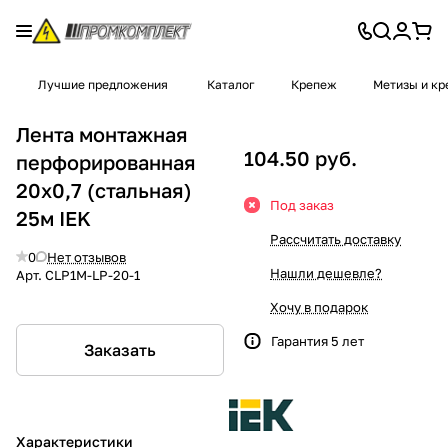
Лучшие предложения
Каталог
Крепеж
Метизы и к
Лента монтажная
104.50 руб.
перфорированная
20х0,7 (стальная)
Под заказ
25м IEK
Рассчитать доставку
0
Нет отзывов
Нашли дешевле?
Арт.
CLP1M-LP-20-1
Хочу в подарок
Гарантия 5 лет
Заказать
Характеристики