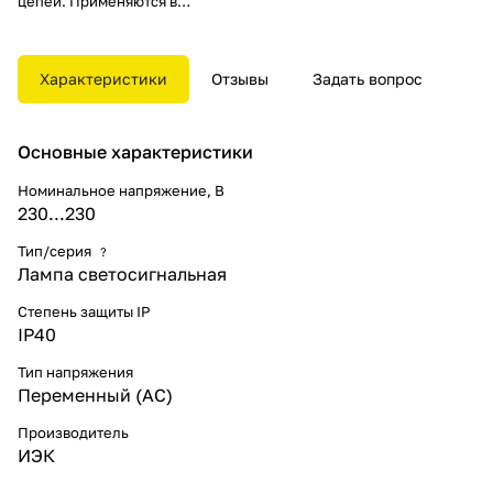
цепей. Применяются в
электрощитах, промышленном
оборудовании и на объектах
энергоснабжения.
Характеристики
Отзывы
Задать вопрос
Разнообразные цветовые
варианты позволяют наиболее
эффективно компоновать щиты
Основные характеристики
и панели.
Номинальное напряжение, В
230...230
Тип/серия
?
Лампа светосигнальная
Степень защиты IP
IP40
Тип напряжения
Переменный (AC)
Производитель
ИЭК