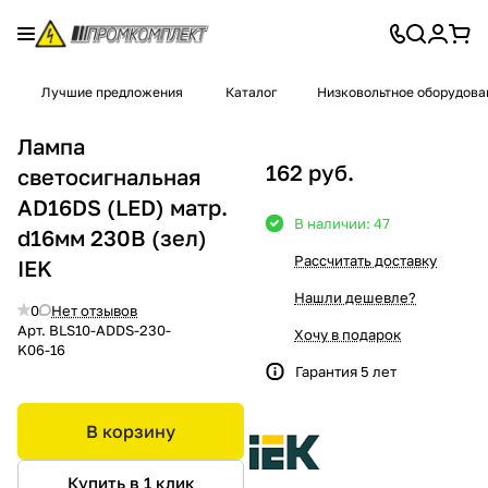
Лучшие предложения
Каталог
Низковольтное оборудова
Лампа
162 руб.
светосигнальная
AD16DS (LED) матр.
В наличии: 47
d16мм 230В (зел)
Рассчитать доставку
IEK
Нашли дешевле?
0
Нет отзывов
Арт.
BLS10-ADDS-230-
Хочу в подарок
K06-16
Гарантия 5 лет
В корзину
Купить в 1 клик