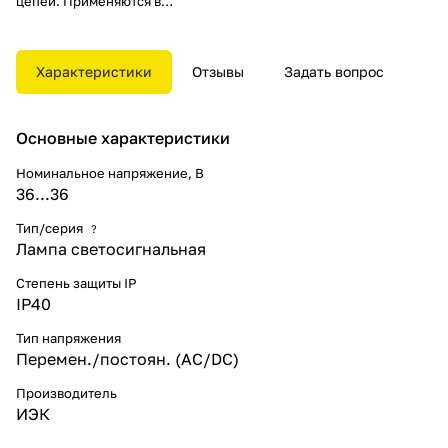
цепей. Применяются в
электрощитах, промышленном
оборудовании и на объектах
энергоснабжения.
Характеристики
Отзывы
Задать вопрос
Разнообразные цветовые
варианты позволяют наиболее
эффективно компоновать щиты
Основные характеристики
и панели.
Номинальное напряжение, В
36...36
Тип/серия
?
Лампа светосигнальная
Степень защиты IP
IP40
Тип напряжения
Перемен./постоян. (AC/DC)
Производитель
ИЭК