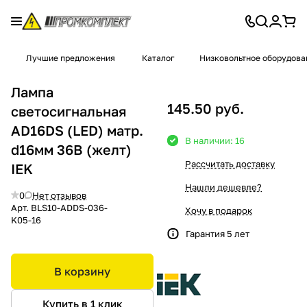
Лучшие предложения
Каталог
Низковольтное оборудова
Лампа
145.50 руб.
светосигнальная
AD16DS (LED) матр.
В наличии: 16
d16мм 36В (желт)
Рассчитать доставку
IEK
Нашли дешевле?
0
Нет отзывов
Арт.
BLS10-ADDS-036-
Хочу в подарок
K05-16
Гарантия 5 лет
В корзину
Купить в 1 клик