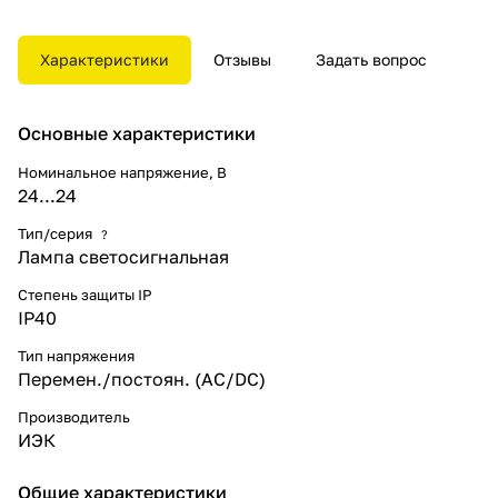
электрощитах, промышленном
оборудовании и на объектах
энергоснабжения.
Характеристики
Отзывы
Задать вопрос
Разнообразные цветовые
варианты позволяют наиболее
эффективно компоновать щиты
Основные характеристики
и панели.
Номинальное напряжение, В
24...24
Тип/серия
?
Лампа светосигнальная
Степень защиты IP
IP40
Тип напряжения
Перемен./постоян. (AC/DC)
Производитель
ИЭК
Общие характеристики