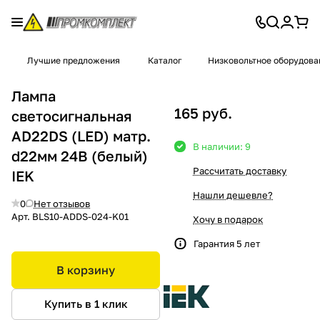
Лучшие предложения
Каталог
Низковольтное оборудова
Лампа
165 руб.
светосигнальная
AD22DS (LED) матр.
В наличии: 9
d22мм 24В (белый)
Рассчитать доставку
IEK
Нашли дешевле?
0
Нет отзывов
Арт.
BLS10-ADDS-024-K01
Хочу в подарок
Гарантия 5 лет
В корзину
Купить в 1 клик