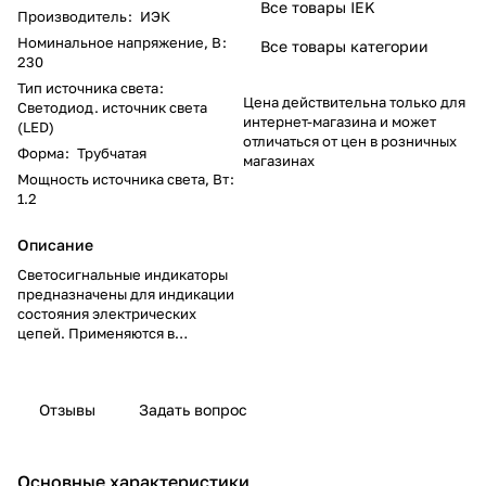
Все товары IEK
Производитель
:
ИЭК
Номинальное напряжение, В
:
Все товары категории
230
Тип источника света
:
Цена действительна только для
Светодиод. источник света
интернет-магазина и может
(LED)
отличаться от цен в розничных
Форма
:
Трубчатая
магазинах
Мощность источника света, Вт
:
1.2
Описание
Светосигнальные индикаторы
предназначены для индикации
состояния электрических
цепей. Применяются в
электрощитах, промышленном
оборудовании и на объектах
энергоснабжения.
Отзывы
Задать вопрос
Разнообразные цветовые
варианты позволяют наиболее
эффективно компоновать щиты
Основные характеристики