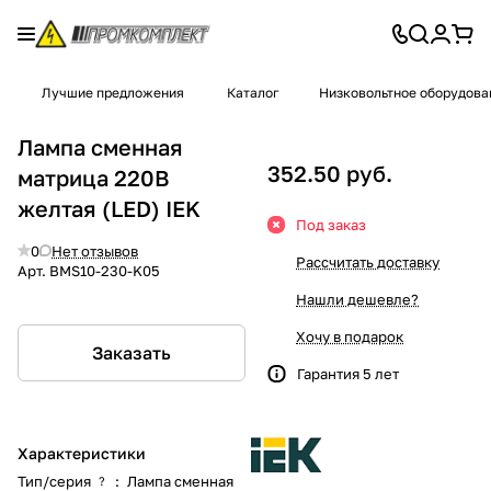
Лучшие предложения
Каталог
Низковольтное оборудова
Лампа сменная
352.50 руб.
матрица 220В
желтая (LED) IEK
Под заказ
0
Нет отзывов
Рассчитать доставку
Арт.
BMS10-230-K05
Нашли дешевле?
Хочу в подарок
Заказать
Гарантия 5 лет
Характеристики
Тип/серия
:
Лампа сменная
?