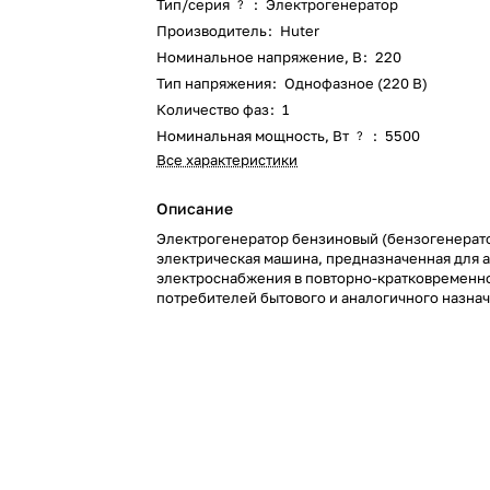
Тип/серия
:
Электрогенератор
?
Производитель
:
Huter
Номинальное напряжение, В
:
220
Тип напряжения
:
Однофазное (220 В)
Количество фаз
:
1
Номинальная мощность, Вт
:
5500
?
Все характеристики
Описание
Электрогенератор бензиновый (бензогенерато
электрическая машина, предназначенная для 
электроснабжения в повторно-кратковремен
потребителей бытового и аналогичного назнач
относящихся к классу переносных электропри
качестве первичного двигателя используется
карбюраторный двигатель, топливом для котор
неэтилированный бензин.
Особенностью инверторных бензогенераторов
выходной ток с малой погрешностью (так наз
«чистый синус»). Это позволяет использовать 
чувствительного электронного оборудования, 