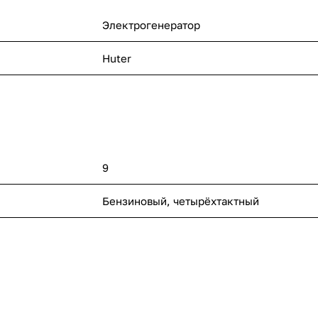
ругое.
Электрогенератор
кономичны, а
ции.
Huter
ачение.
9
Бензиновый, четырёхтактный