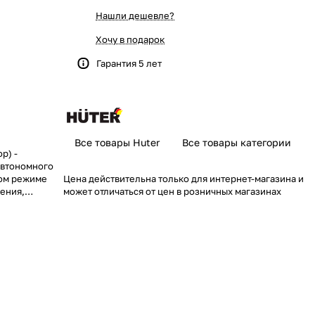
Нашли дешевле?
Хочу в подарок
Гарантия 5 лет
Все товары Huter
Все товары категории
р) -
автономного
ном режиме
Цена действительна только для интернет-магазина и
ения,
может отличаться от цен в розничных магазинах
емников. В
ого является
 является
ываемый
его для
такого как