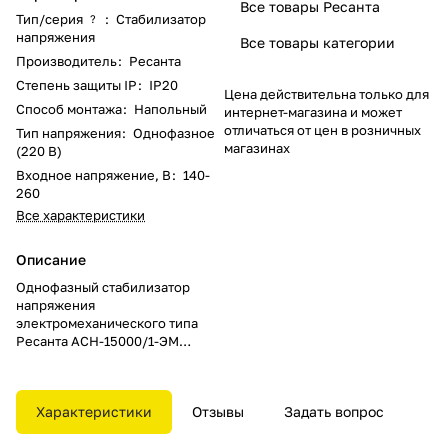
Все товары Ресанта
Тип/серия
:
Стабилизатор
?
напряжения
Все товары категории
Производитель
:
Ресанта
Степень защиты IP
:
IP20
Цена действительна только для
Способ монтажа
:
Напольный
интернет-магазина и может
отличаться от цен в розничных
Тип напряжения
:
Однофазное
магазинах
(220 В)
Входное напряжение, В
:
140-
260
Все характеристики
Описание
Однофазный стабилизатор
напряжения
электромеханического типа
Ресанта АCH-15000/1-ЭМ
обеспечивает эффективное
электропитание любой
техники, защищая от
Характеристики
Отзывы
Задать вопрос
возможных повреждений и
сбоев. Данная модель