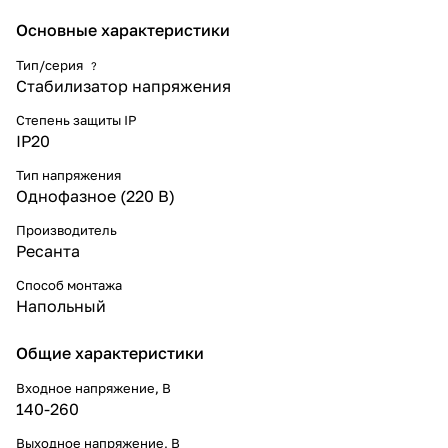
разработана для защиты
устройств от аварийных скачков
Основные характеристики
электроэнергии в пределах
небольших жилых помещений и
Тип/серия
?
производственных комплексов.
Стабилизатор напряжения
Прибор реализует уверенную
работу различных устройств в
Степень защиты IP
условиях нестабильного по
IP20
значению напряжения.
Тип напряжения
Однофазное (220 В)
Производитель
Ресанта
Способ монтажа
Напольный
Общие характеристики
Входное напряжение, В
140-260
Выходное напряжение, В