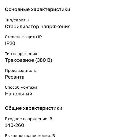
устройств от аварийных скачков
электроэнергии в пределах
Основные характеристики
небольших жилых помещений и
производственных комплексов.
Тип/серия
?
Прибор реализует уверенную
Стабилизатор напряжения
работу различных устройств в
условиях нестабильного по
Степень защиты IP
значению напряжения.
IP20
Тип напряжения
Трехфазное (380 В)
Производитель
Ресанта
Способ монтажа
Напольный
Общие характеристики
Входное напряжение, В
140-260
Выходное напряжение, В