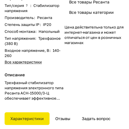
Все товары Ресанта
Тип/серия
:
Стабилизатор
?
напряжения
Все товары категории
Производитель
:
Ресанта
Степень защиты IP
:
IP20
Цена действительна только для
Способ монтажа
:
Напольный
интернет-магазина и может
отличаться от цен в розничных
Тип напряжения
:
Трехфазное
магазинах
(380 В)
Входное напряжение, В
:
140-
260
Все характеристики
Описание
Трехфазный стабилизатор
напряжения электронного типа
Ресанта АСН-15000/3-Ц
обеспечивает эффективное
электропитание любой
техники, защищая от
возможных повреждений и
Характеристики
Отзывы
Задать вопрос
сбоев. Данная модель
разработана для защиты