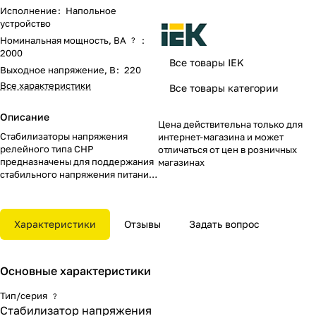
Исполнение
:
Напольное
устройство
Номинальная мощность, ВА
:
?
2000
Все товары IEK
Выходное напряжение, В
:
220
Все характеристики
Все товары категории
Описание
Цена действительна только для
Стабилизаторы напряжения
интернет-магазина и может
релейного типа СНР
отличаться от цен в розничных
предназначены для поддержания
магазинах
стабильного напряжения питания
нагрузок бытового и
промышленного назначения
220В, 50Гц при отклонениях
Характеристики
Отзывы
Задать вопрос
сетевого напряжения в широких
пределах по значению и
длительности.
Основные характеристики
Стабилизаторы напряжения
электронного типа применяются
Тип/серия
?
для стабилизации напряжения
Стабилизатор напряжения
питания и защиты бытовой и