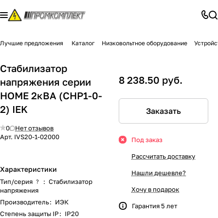
Лучшие предложения
Каталог
Низковольтное оборудование
Устройс
Стабилизатор
8 238.50 руб.
напряжения серии
HOME 2кВА (СНР1-0-
2) IEK
Заказать
0
Нет отзывов
Арт.
IVS20-1-02000
Под заказ
Рассчитать доставку
Характеристики
Нашли дешевле?
Тип/серия
:
Стабилизатор
?
Хочу в подарок
напряжения
Производитель
:
ИЭК
Гарантия 5 лет
Степень защиты IP
:
IP20