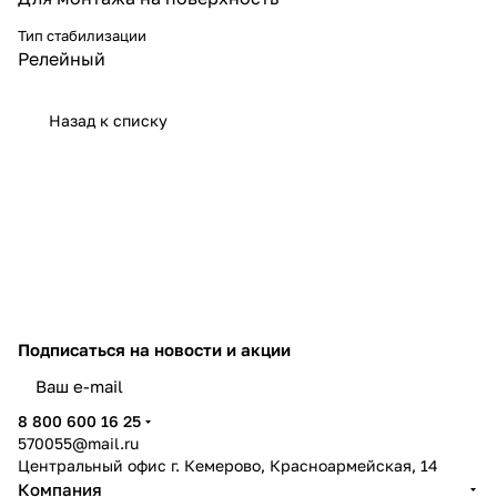
самых экстремальных условий
питающей сети. Они надежно
Тип стабилизации
защищают
Релейный
электрооборудование при
высоких отклонениях сетевого
напряжения от нормы и
Назад к списку
способны быстро погасить
резкие скачки напряжения.
Подписаться
на новости и акции
политикой конфиденциальности
8 800 600 16 25
570055@mail.ru
Центральный офис г. Кемерово, Красноармейская, 14
Компания