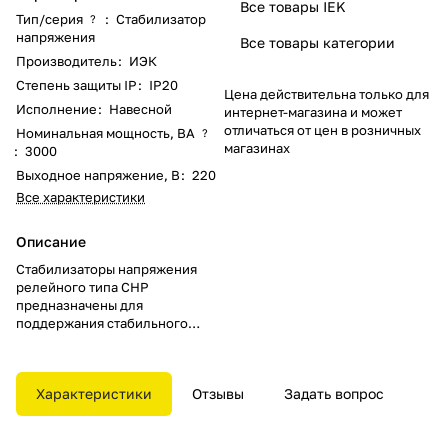
Все товары IEK
Тип/серия
:
Стабилизатор
?
напряжения
Все товары категории
Производитель
:
ИЭК
Степень защиты IP
:
IP20
Цена действительна только для
Исполнение
:
Навесной
интернет-магазина и может
отличаться от цен в розничных
Номинальная мощность, ВА
?
магазинах
:
3000
Выходное напряжение, В
:
220
Все характеристики
Описание
Стабилизаторы напряжения
релейного типа СНР
предназначены для
поддержания стабильного
напряжения питания нагрузок
бытового и промышленного
назначения 220В, 50Гц при
Характеристики
Отзывы
Задать вопрос
отклонениях сетевого
напряжения в широких
пределах по значению и