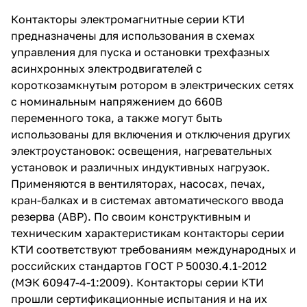
также могут быть использованы
Контакторы электромагнитные серии КТИ
для включения и отключения
других электроустановок:
предназначены для использования в схемах
освещения, нагревательных
управления для пуска и остановки трехфазных
установок и различных
асинхронных электродвигателей с
индуктивных нагрузок.
Применяются в вентиляторах,
короткозамкнутым ротором в электрических сетях
насосах, печах, кран-балках и в
с номинальным напряжением до 660В
системах автоматического
переменного тока, а также могут быть
ввода резерва (АВР).
использованы для включения и отключения других
электроустановок: освещения, нагревательных
установок и различных индуктивных нагрузок.
Применяются в вентиляторах, насосах, печах,
кран-балках и в системах автоматического ввода
резерва (АВР). По своим конструктивным и
техническим характеристикам контакторы серии
КТИ соответствуют требованиям международных и
российских стандартов ГОСТ Р 50030.4.1-2012
(МЭК 60947-4-1:2009). Контакторы серии КТИ
прошли сертификационные испытания и на их