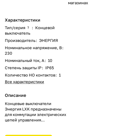
магазинах
Характеристики
Тип/серия
:
Концевой
?
выключатель
Производитель
:
ЭНЕРГИЯ
Номинальное напряжение, В
:
230
Номинальный ток, А
:
10
Степень защиты IP
:
IP65
Количество НО контактов
:
1
Все характеристики
Описание
Концевые выключатели
Энергия LXK предназначены
для коммутации электрических
цепей управления
переменного и постоянного
тока под воздействием